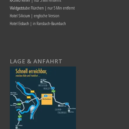
KASINO Keller
| nur 5 Min entfernt
Waldgaststube Flürchen
| nur 5 Min entfernt
Hotel Silicium
| englische Version
Hotel Eisbach
| in Ransbach-Baumbach
LAGE & ANFAHRT