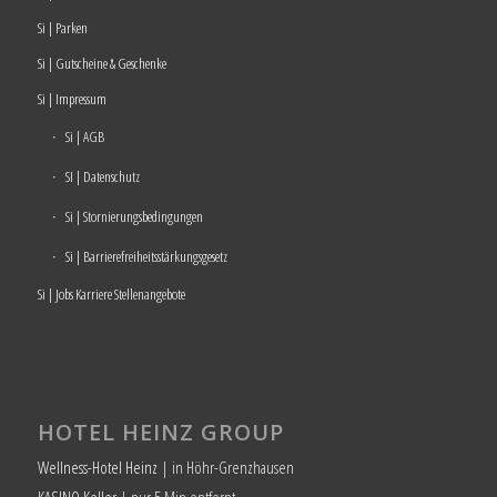
Si | Parken
Si | Gutscheine & Geschenke
Si | Impressum
Si | AGB
SI | Datenschutz
Si | Stornierungsbedingungen
Si | Barrierefreiheitsstärkungsgesetz
Si | Jobs Karriere Stellenangebote
HOTEL HEINZ GROUP
Wellness-Hotel Heinz
| in Höhr-Grenzhausen