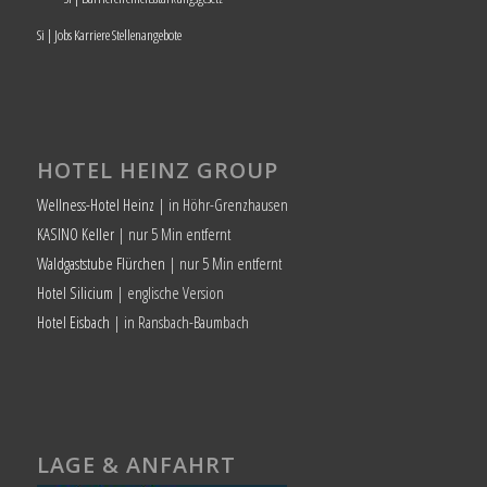
Si | Jobs Karriere Stellenangebote
HOTEL HEINZ GROUP
Wellness-Hotel Heinz
| in Höhr-Grenzhausen
KASINO Keller
| nur 5 Min entfernt
Waldgaststube Flürchen
| nur 5 Min entfernt
Hotel Silicium
| englische Version
Hotel Eisbach
| in Ransbach-Baumbach
LAGE & ANFAHRT