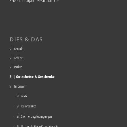
E-Mail: info@hotel-silicium.de
DIES & DAS
Si | Kontakt
Si | Anfahrt
Si | Parken
Si | Gutscheine & Geschenke
Si | Impressum
Si | AGB
SI | Datenschutz
Si | Stornierungsbedingungen
Si | Barrierefreiheitsstärkungsgesetz