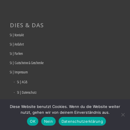
DIES & DAS
Si | Kontakt
Si | Anfahrt
Si | Parken
Si | Gutscheine & Geschenke
Si | Impressum
Si | AGB
SI | Datenschutz
Si | Stornierungsbedingungen
Diese Website benutzt Cookies. Wenn du die Website weiter
nutzt, gehen wir von deinem Einverständnis aus.
Si | Barrierefreiheitsstärkungsgesetz
OK
Nein
Datenschutzerklärung
Si | Jobs Karriere Stellenangebote