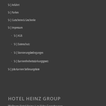
Si | Anfahrt
Si | Parken
Si | Gutscheine & Geschenke
Si | Impressum
Si | AGB
SI | Datenschutz
Si | Stornierungsbedingungen
Si | Barrierefreiheitsstärkungsgesetz
Si | Jobs Karriere Stellenangebote
HOTEL HEINZ GROUP
Wellness-Hotel Heinz
| in Höhr-Grenzhausen