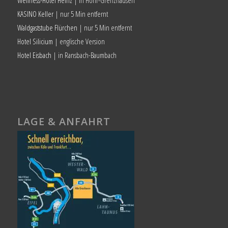
KASINO Keller
| nur 5 Min entfernt
Waldgaststube Flürchen
| nur 5 Min entfernt
Hotel Silicium
| englische Version
Hotel Eisbach
| in Ransbach-Baumbach
LAGE & ANFAHRT