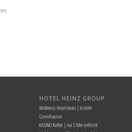
nen.
HOTEL HEINZ GROUP
Wellness-Hotel Heinz
| in Höhr-
Grenzhausen
KASINO Keller
| nur 5 Min entfernt