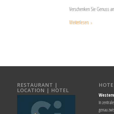
Verschenken Sie Genuss a
Weiterlesen
RESTAURANT |
HOTEL
LOCATION | HOTEL
Westerw
In zentral
genau zwis