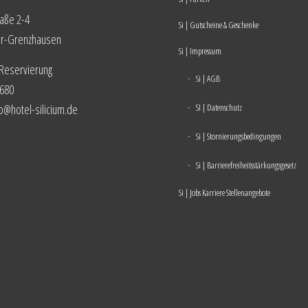
raße 2-4
Si | Gutscheine & Geschenke
hr-Grenzhausen
Si | Impressum
 Reservierung
Si | AGB
680
fo@hotel-silicium.de
SI | Datenschutz
Si | Stornierungsbedingungen
Si | Barrierefreiheitsstärkungsgesetz
Si | Jobs Karriere Stellenangebote