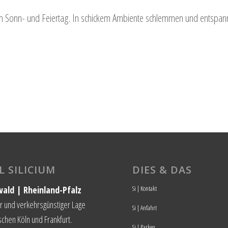
m Sonn- und Feiertag. In schickem Ambiente schlemmen und entspan
 SILICIUM
DIES & DAS
Si | Kontakt
ald | Rheinland-Pfalz
er und verkehrsgünstiger Lage
Si | Anfahrt
chen Köln und Frankfurt.
Si | Parken