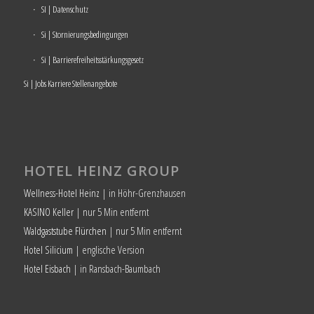
SI | Datenschutz
Si | Stornierungsbedingungen
Si | Barrierefreiheitsstärkungsgesetz
Si | Jobs Karriere Stellenangebote
HOTEL HEINZ GROUP
Wellness-Hotel Heinz
| in Höhr-Grenzhausen
KASINO Keller
| nur 5 Min entfernt
Waldgaststube Flürchen
| nur 5 Min entfernt
Hotel Silicium
| englische Version
Hotel Eisbach
| in Ransbach-Baumbach