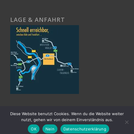
LAGE & ANFAHRT
Diese Website benutzt Cookies. Wenn du die Website weiter
nutzt, gehen wir von deinem Einverständnis aus.
OK
Nein
Datenschutzerklärung
© Copyright -
Hotel Silicium
-
powered by Enfold WordPress Theme